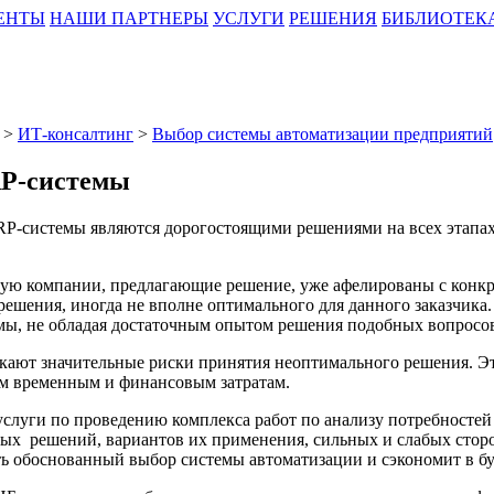
ЕНТЫ
НАШИ ПАРТНЕРЫ
УСЛУГИ
РЕШЕНИЯ
БИБЛИОТЕК
>
ИТ-консалтинг
>
Выбор системы автоматизации предприятий
P-системы
RP-системы являются дорогостоящими решениями на всех этапах
.
тую компании, предлагающие решение, уже афелированы с конк
решения, иногда не вполне оптимального для данного заказчика
мы, не обладая достаточным опытом решения подобных вопросо
кают значительные риски принятия неоптимального решения. Э
м временным и финансовым затратам.
слуги по проведению комплекса работ по анализу потребностей 
ых решений, вариантов их применения, сильных и слабых стор
ть обоснованный выбор системы автоматизации и сэкономит в б