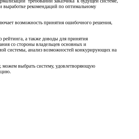
мализации требований заказчика к будущей системе,
 и выработке рекомендаций по оптимальному
ключает возможность принятия ошибочного решения,
 рейтинга, а также дово­ды для принятия
ания со стороны владельцев основных и
ой системы, анализ возможностей конкурирующих на
, можем выбрать систему, удовлетворяющую
ацию.