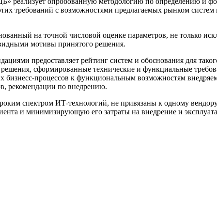
» реализует опробованную методологию по определению и фор
этих требований с возможностями предлагаемых рынком систем
нованный на точной числовой оценке параметров, не только ис
евидными мотивы принятого решения.
дациями предоставляет рейтинг систем и обоснования для такого
 решения, сформированные технические и функциальные требов
 бизнесс-процессов к функциональным возможностям внедряем
в, рекомендации по внедрению.
оким спектром ИТ-технологий, не привязаны к одному вендору
иента и минимизирующую его затраты на внедрение и эксплуат