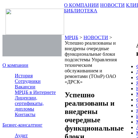
О КОМПАНИИ
НОВОСТИ
КЛИ
БИБЛИОТЕКА
МРЦБ
>
НОВОСТИ
>
Успешно реализованы и
внедрены очередные
функциональные блоки
подсистемы Управления
О компании
техническим
обслуживанием и
История
ремонтами (ТОиР) ОАО
Сотрудники
«ДРСК»
Вакансии
МРЦБ в Интернете
Успешно
Лицензии,
реализованы и
сертификаты,
дипломы
внедрены
Контакты
очередные
Бизнес-консалтинг
функциональные
блоки
Аудит