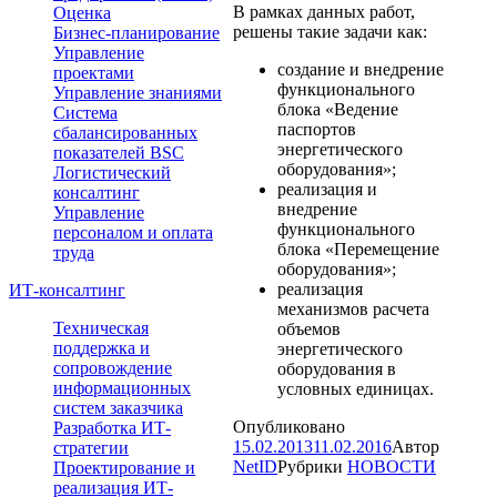
В рамках данных работ,
Оценка
решены такие задачи как:
Бизнес-планирование
Управление
создание и внедрение
проектами
функционального
Управление знаниями
блока «Ведение
Система
паспортов
сбалансированных
энергетического
показателей BSC
оборудования»;
Логистический
реализация и
консалтинг
внедрение
Управление
функционального
персоналом и оплата
блока «Перемещение
труда
оборудования»;
реализация
ИТ-консалтинг
механизмов расчета
Техническая
объемов
поддержка и
энергетического
сопровождение
оборудования в
информационных
условных единицах.
систем заказчика
Опубликовано
Разработка ИТ-
15.02.2013
11.02.2016
Автор
стратегии
NetID
Рубрики
НОВОСТИ
Проектирование и
реализация ИТ-