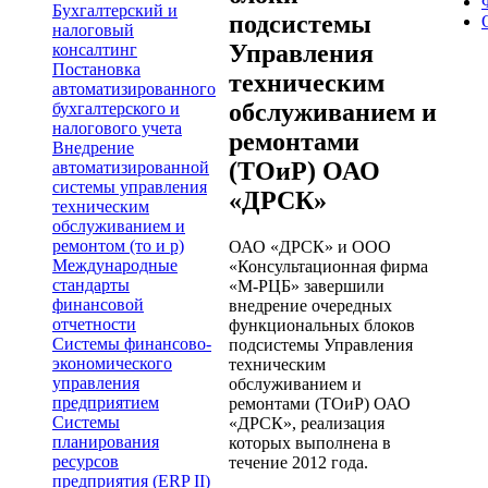
Бухгалтерский и
подсистемы
налоговый
Управления
консалтинг
Постановка
техническим
автоматизированного
обслуживанием и
бухгалтерского и
налогового учета
ремонтами
Внедрение
(ТОиР) ОАО
автоматизированной
системы управления
«ДРСК»
техническим
обслуживанием и
ремонтом (то и р)
ОАО «ДРСК» и ООО
Международные
«Консультационная фирма
стандарты
«М-РЦБ» завершили
финансовой
внедрение очередных
отчетности
функциональных блоков
Системы финансово-
подсистемы Управления
экономического
техническим
управления
обслуживанием и
предприятием
ремонтами (ТОиР) ОАО
Системы
«ДРСК», реализация
планирования
которых выполнена в
ресурсов
течение 2012 года.
предприятия (ERP II)