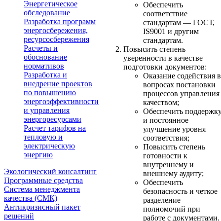
Энергетическое
Обеспечить
обследование
соответствие
Разработка программ
стандартам — ГОСТ,
энергосбережения,
IS9001 и другим
ресурсосбережения
стандартам.
Расчеты и
Повысить степень
обоснование
уверенности в качестве
нормативов
подготовки документов:
Разработка и
Оказание содействия в
внедрение проектов
вопросах постановки
по повышению
процессов управления
энергоэффективности
качеством;
и управления
Обеспечить поддержк
энергоресурсами
и постоянное
Расчет тарифов на
улучшение уровня
тепловую и
соответствия;
электрическую
Повысить степень
энергию
готовности к
внутреннему и
Экологический консалтинг
внешнему аудиту;
Программные средства
Обеспечить
Система менеджмента
безопасность и четкое
качества (СМК)
разделение
Антикризисный пакет
полномочий при
решений
работе с документами.