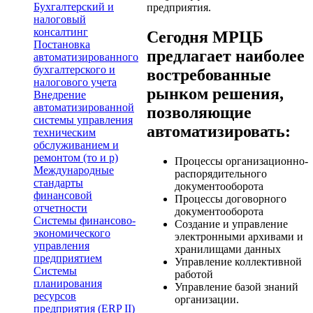
Бухгалтерский и
предприятия.
налоговый
консалтинг
Сегодня МРЦБ
Постановка
предлагает наиболее
автоматизированного
бухгалтерского и
востребованные
налогового учета
рынком решения,
Внедрение
автоматизированной
позволяющие
системы управления
автоматизировать:
техническим
обслуживанием и
ремонтом (то и р)
Процессы организационно-
Международные
распорядительного
стандарты
документооборота
финансовой
Процессы договорного
отчетности
документооборота
Системы финансово-
Создание и управление
экономического
электронными архивами и
управления
хранилищами данных
предприятием
Управление коллективной
Системы
работой
планирования
Управление базой знаний
ресурсов
организации.
предприятия (ERP II)