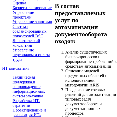
Оценка
В состав
Бизнес-планирование
предоставляемых
Управление
проектами
услуг по
Управление знаниями
автоматизации
Система
сбалансированных
документооборота
показателей BSC
входят:
Логистический
консалтинг
Управление
Анализ существующих
персоналом и оплата
бизнес-процессов и
труда
формирование требований к
средствам автоматизации
ИТ-консалтинг
Описание моделей
предметных областей с
Техническая
использованием
поддержка и
методологии ARIS
сопровождение
Предложение готовых
информационных
решений для автоматизации
систем заказчика
типовых задач
Разработка ИТ-
документооборота и
стратегии
документационных
Проектирование и
процессов
реализация ИТ-