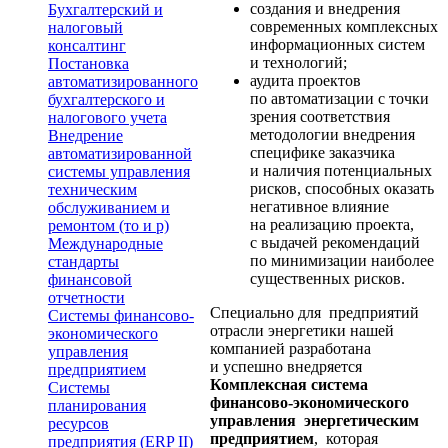
создания и внедрения
Бухгалтерский и
современных комплексных
налоговый
информационных систем
консалтинг
и технологий;
Постановка
аудита проектов
автоматизированного
по автоматизации с точки
бухгалтерского и
зрения соответствия
налогового учета
методологии внедрения
Внедрение
специфике заказчика
автоматизированной
и наличия потенциальных
системы управления
рисков, способных оказать
техническим
негативное влияние
обслуживанием и
на реализацию проекта,
ремонтом (то и р)
с выдачей рекомендаций
Международные
по минимизации наиболее
стандарты
существенных рисков.
финансовой
отчетности
Специально для предприятий
Системы финансово-
отрасли энергетики нашей
экономического
компанией разработана
управления
и успешно внедряется
предприятием
Комплексная система
Системы
финансово-экономического
планирования
управления энергетическим
ресурсов
предприятием
, которая
предприятия (ERP II)