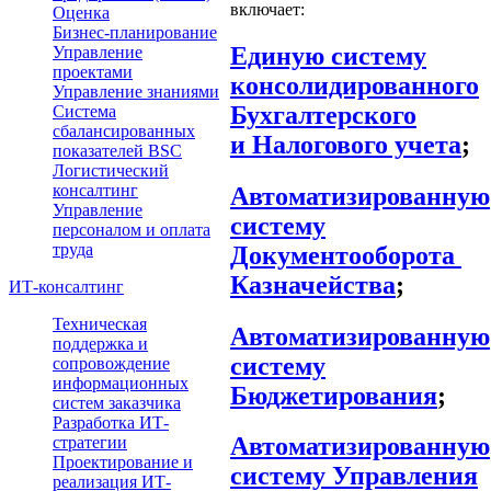
включает:
Оценка
Бизнес-планирование
Единую систему
Управление
проектами
консолидированного
Управление знаниями
Бухгалтерского
Система
сбалансированных
и Налогового учета
;
показателей BSC
Логистический
консалтинг
Автоматизированную
Управление
систему
персоналом и оплата
труда
Документооборота
Казначейства
;
ИТ-консалтинг
Техническая
Автоматизированную
поддержка и
систему
сопровождение
информационных
Бюджетирования
;
систем заказчика
Разработка ИТ-
Автоматизированную
стратегии
Проектирование и
систему Управления
реализация ИТ-