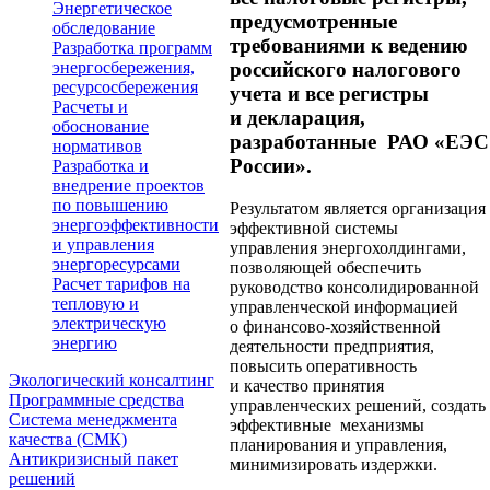
Энергетическое
предусмотренные
обследование
требованиями к ведению
Разработка программ
энергосбережения,
российского налогового
ресурсосбережения
учета и все регистры
Расчеты и
и декларация,
обоснование
разработанные РАО «ЕЭС
нормативов
России».
Разработка и
внедрение проектов
по повышению
Результатом является организация
энергоэффективности
эффективной системы
и управления
управления энергохолдингами,
энергоресурсами
позволяющей обеспечить
Расчет тарифов на
руководство консолидированной
тепловую и
управленческой информацией
электрическую
о финансово-хозяйственной
энергию
деятельности предприятия,
повысить оперативность
Экологический консалтинг
и качество принятия
Программные средства
управленческих решений, создать
Система менеджмента
эффективные механизмы
качества (СМК)
планирования и управления,
Антикризисный пакет
минимизировать издержки.
решений