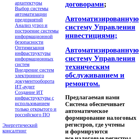
договорами
;
архитектуры
Выбор системы
автоматизации
Автоматизированную
предприятий
Анализ угроз и
систему Управления
построение системы
инвестициями;
информационной
безопасности
Оптимизация
Автоматизированную
инфраструктуры
систему Управления
информационных
систем
техническим
Внедрение систем
обслуживанием и
электронного
документооборота
ремонтом.
ИТ-аудит
Создание ИТ
Предлагаемая нами
инфраструктуры с
использованием
Система обеспечивает
только открытого и
автоматическое
российского ПО
формирование налоговых
регистров, где учтены
Энергетический
консалтинг
и формируются
все налоговые регистры,