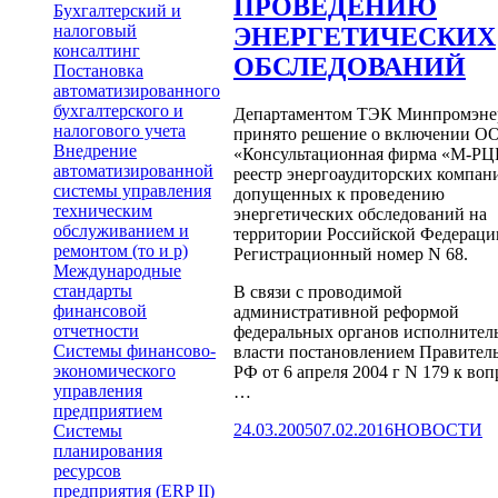
ПРОВЕДЕНИЮ
Бухгалтерский и
налоговый
ЭНЕРГЕТИЧЕСКИХ
консалтинг
ОБСЛЕДОВАНИЙ
Постановка
автоматизированного
бухгалтерского и
Департаментом ТЭК Минпромэне
налогового учета
принято решение о включении О
Внедрение
«Консультационная фирма «М-РЦ
автоматизированной
реестр энергоаудиторских компан
системы управления
допущенных к проведению
техническим
энергетических обследований на
обслуживанием и
территории Российской Федераци
ремонтом (то и р)
Регистрационный номер N 68.
Международные
стандарты
В связи с проводимой
финансовой
административной реформой
отчетности
федеральных органов исполнител
Системы финансово-
власти постановлением Правител
экономического
РФ от 6 апреля 2004 г N 179 к воп
управления
…
предприятием
Опубликовано
Рубрики
24.03.2005
07.02.2016
НОВОСТИ
Системы
планирования
ресурсов
предприятия (ERP II)