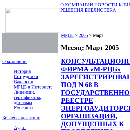
О КОМПАНИИ
НОВОСТИ
КЛИ
РЕШЕНИЯ
БИБЛИОТЕКА
МРЦБ
>
2005
>
Март
Месяц:
Март 2005
КОНСУЛЬТАЦИОН
О компании
ФИРМА «М-РЦБ»
История
ЗАРЕГИСТРИРОВА
Сотрудники
Вакансии
ПОД N 68 В
МРЦБ в Интернете
ГОСУДАРСТВЕНН
Лицензии,
сертификаты,
РЕЕСТРЕ
дипломы
ЭНЕРГОАУДИТОРС
Контакты
ОРГАНИЗАЦИЙ,
Бизнес-консалтинг
ДОПУЩЕННЫХ К
Аудит