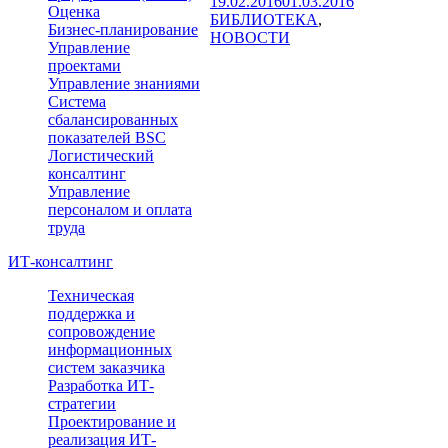
Опубликовано
Рубрики
19.02.2016
01.03.2016
Оценка
БИБЛИОТЕКА
,
Бизнес-планирование
НОВОСТИ
Управление
проектами
Управление знаниями
Система
сбалансированных
показателей BSC
Логистический
консалтинг
Управление
персоналом и оплата
труда
ИТ-консалтинг
Техническая
поддержка и
сопровождение
информационных
систем заказчика
Разработка ИТ-
стратегии
Проектирование и
реализация ИТ-