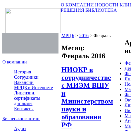
О КОМПАНИИ
НОВОСТИ
КЛИ
РЕШЕНИЯ
БИБЛИОТЕКА
МРЦБ
>
2016
>
Февраль
А
Месяц:
н
Февраль 2016
О компании
Фе
НИОКР в
Де
История
Фе
сотрудничестве
Сотрудники
Ян
Вакансии
с МИЭМ ВШУ
Но
МРЦБ в Интернете
Ма
и
Лицензии,
Фе
сертификаты,
Министерством
Ок
дипломы
Ян
науки и
Контакты
Ию
образования
Ма
Бизнес-консалтинг
Ап
РФ
Ма
Аудит