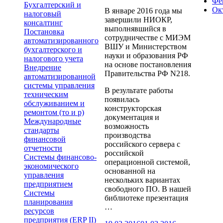
Фе
Бухгалтерский и
Ок
В январе 2016 года мы
налоговый
завершили НИОКР,
консалтинг
выполнявшийся в
Постановка
сотрудничестве с МИЭМ
автоматизированного
ВШУ и Министерством
бухгалтерского и
науки и образования РФ
налогового учета
на основе постановления
Внедрение
Правительства РФ N218.
автоматизированной
системы управления
В результате работы
техническим
появилась
обслуживанием и
конструкторская
ремонтом (то и р)
документация и
Международные
возможность
стандарты
производства
финансовой
российского сервера с
отчетности
российской
Системы финансово-
операционной системой,
экономического
основанной на
управления
нескольких вариантах
предприятием
свободного ПО. В нашей
Системы
библиотеке презентация
планирования
…
ресурсов
предприятия (ERP II)