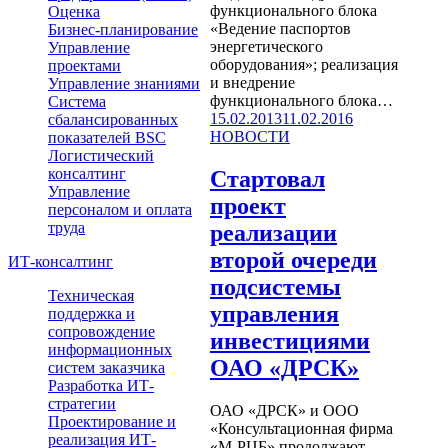
функционального блока
Оценка
«Ведение паспортов
Бизнес-планирование
энергетического
Управление
оборудования»; реализация
проектами
и внедрение
Управление знаниями
функционального блока…
Система
Опубликовано
Рубрики
15.02.2013
11.02.2016
сбалансированных
НОВОСТИ
показателей BSC
Логистический
консалтинг
Стартовал
Управление
проект
персоналом и оплата
труда
реализации
второй очереди
ИТ-консалтинг
подсистемы
Техническая
управления
поддержка и
сопровождение
инвестициями
информационных
ОАО «ДРСК»
систем заказчика
Разработка ИТ-
стратегии
ОАО «ДРСК» и ООО
Проектирование и
«Консультационная фирма
реализация ИТ-
«М-РЦБ» продолжают