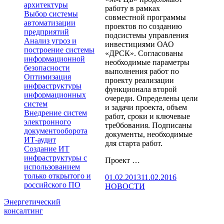
архитектуры
работу в рамках
Выбор системы
совместной программы
автоматизации
проектов по созданию
предприятий
подсистемы управления
Анализ угроз и
инвестициями ОАО
построение системы
«ДРСК». Согласованы
информационной
необходимые параметры
безопасности
выполнения работ по
Оптимизация
проекту реализации
инфраструктуры
функционала второй
информационных
очереди. Определены цели
систем
и задачи проекта, объем
Внедрение систем
работ, сроки и ключевые
электронного
тре0бования. Подписаны
документооборота
документы, необходимые
ИТ-аудит
для старта работ.
Создание ИТ
инфраструктуры с
Проект …
использованием
только открытого и
Опубликовано
Рубрики
01.02.2013
11.02.2016
российского ПО
НОВОСТИ
Энергетический
консалтинг