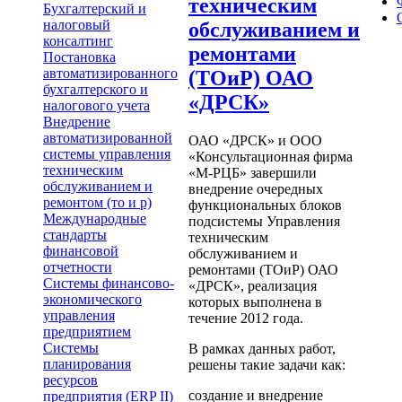
техническим
Бухгалтерский и
налоговый
обслуживанием и
консалтинг
ремонтами
Постановка
автоматизированного
(ТОиР) ОАО
бухгалтерского и
«ДРСК»
налогового учета
Внедрение
автоматизированной
ОАО «ДРСК» и ООО
системы управления
«Консультационная фирма
техническим
«М-РЦБ» завершили
обслуживанием и
внедрение очередных
ремонтом (то и р)
функциональных блоков
Международные
подсистемы Управления
стандарты
техническим
финансовой
обслуживанием и
отчетности
ремонтами (ТОиР) ОАО
Системы финансово-
«ДРСК», реализация
экономического
которых выполнена в
управления
течение 2012 года.
предприятием
Системы
В рамках данных работ,
планирования
решены такие задачи как:
ресурсов
создание и внедрение
предприятия (ERP II)