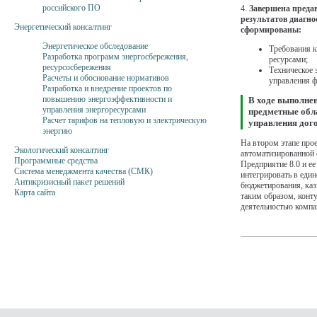
российского ПО
4.
Завершена преда
результатов диагно
Энергетический консалтинг
сформированы:
Энергетическое обследование
Требования к
Разработка программ энергосбережения,
ресурсами;
ресурсосбережения
Техническое 
Расчеты и обоснование нормативов
управления 
Разработка и внедрение проектов по
повышению энергоэффективности и
В ходе выполне
управления энергоресурсами
предметные обла
Расчет тарифов на тепловую и электрическую
управления дог
энергию
На втором этапе про
Экологический консалтинг
автоматизированной 
Программные средства
Предприятие 8.0 и ее
Система менеджмента качества (СМК)
интегрировать в еди
Антикризисный пакет решений
бюджетирования, каз
Карта сайта
таким образом, конт
деятельностью компа