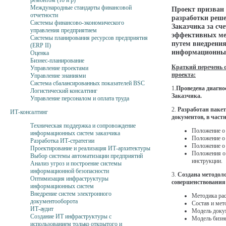
ремонтом (то и р)
Международные стандарты финансовой
Проект призван
отчетности
разработки реш
Системы финансово-экономического
Заказчика за сч
управления предприятием
эффективных ме
Системы планирования ресурсов предприятия
путем внедрени
(ERP II)
информационных
Оценка
Бизнес-планирование
Краткий перечень о
Управление проектами
проекта:
Управление знаниями
Система сбалансированных показателей BSC
1.
Проведена диагно
Логистический консалтинг
Заказчика.
Управление персоналом и оплата труда
2.
Разработан паке
ИТ-консалтинг
документов, в част
Техническая поддержка и сопровождение
Положение о 
информационных систем заказчика
Положение о
Разработка ИТ-стратегии
Положение о 
Проектирование и реализация ИТ-архитектуры
Положения о
Выбор системы автоматизации предприятий
инструкции.
Анализ угроз и построение системы
информационной безопасности
3.
Создана методоло
Оптимизация инфраструктуры
совершенствования
информационных систем
Внедрение систем электронного
Методика рас
документооборота
Состав и мет
ИТ-аудит
Модель доку
Создание ИТ инфраструктуры с
Модель бизне
использованием только открытого и