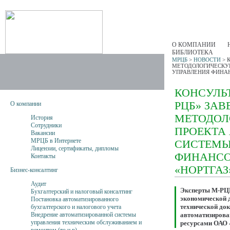
О КОМПАНИИ
БИБЛИОТЕКА
МРЦБ
>
НОВОСТИ
>
МЕТОДОЛОГИЧЕСКУ
УПРАВЛЕНИЯ ФИНАН
КОНСУЛЬ
РЦБ» ЗА
О компании
МЕТОДОЛ
История
Сотрудники
ПРОЕКТА
Вакансии
МРЦБ в Интернете
СИСТЕМЫ
Лицензии, сертификаты, дипломы
ФИНАНСО
Контакты
«НОРТГАЗ
Бизнес-консалтинг
Аудит
Эксперты М-РЦБ
Бухгалтерский и налоговый консалтинг
экономической 
Постановка автоматизированного
технической док
бухгалтерского и налогового учета
автоматизирова
Внедрение автоматизированной системы
управления техническим обслуживанием и
ресурсами ОАО 