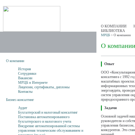
О КОМПАНИИ
БИБЛИОТЕКА
МРЦБ
>
О компании
О компани
О компании
Опыт
История
ООО «Консультационн
Сотрудники
консалтинга с 1992 го
Вакансии
масштабных проектах 
МРЦБ в Интернете
информационных техно
Лицензии, сертификаты, дипломы
энергоаудита, проведе
Контакты
систем управления ок
природоохранного пр
Бизнес-консалтинг
Задачи
Аудит
Бухгалтерский и налоговый консалтинг
Основной задачей наш
Постановка автоматизированного
руководителя и собст
бухгалтерского и налогового учета
управления бизнесом,
Внедрение автоматизированной системы
конкурентов. Это ст
управления техническим обслуживанием и
решений,