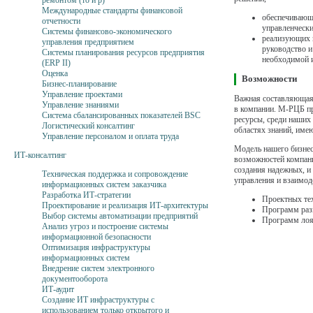
ремонтом (то и р)
Международные стандарты финансовой
обеспечивающ
отчетности
управленчески
Системы финансово-экономического
реализующих 
управления предприятием
руководство и
Системы планирования ресурсов предприятия
необходимой 
(ERP II)
Оценка
Возможности
Бизнес-планирование
Управление проектами
Важная составляющая
Управление знаниями
в компании. М-РЦБ пр
Система сбалансированных показателей BSC
ресурсы, среди наших
Логистический консалтинг
областях знаний, име
Управление персоналом и оплата труда
Модель нашего бизнес
ИТ-консалтинг
возможностей компани
создания надежных, и
Техническая поддержка и сопровождение
управления и взаимод
информационных систем заказчика
Разработка ИТ-стратегии
Проектных те
Проектирование и реализация ИТ-архитектуры
Программ разв
Выбор системы автоматизации предприятий
Программ лоя
Анализ угроз и построение системы
информационной безопасности
Оптимизация инфраструктуры
информационных систем
Внедрение систем электронного
документооборота
ИТ-аудит
Создание ИТ инфраструктуры с
использованием только открытого и