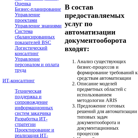
Оценка
В состав
Бизнес-планирование
предоставляемых
Управление
проектами
услуг по
Управление знаниями
автоматизации
Система
сбалансированных
документооборота
показателей BSC
входят:
Логистический
консалтинг
Управление
Анализ существующих
персоналом и оплата
бизнес-процессов и
труда
формирование требований к
средствам автоматизации
ИТ-консалтинг
Описание моделей
предметных областей с
Техническая
использованием
поддержка и
методологии ARIS
сопровождение
Предложение готовых
информационных
решений для автоматизации
систем заказчика
типовых задач
Разработка ИТ-
документооборота и
стратегии
документационных
Проектирование и
процессов
реализация ИТ-