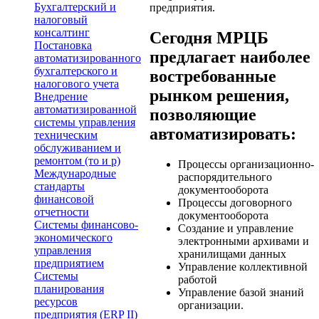
Бухгалтерский и
предприятия.
налоговый
консалтинг
Сегодня МРЦБ
Постановка
предлагает наиболее
автоматизированного
бухгалтерского и
востребованные
налогового учета
рынком решения,
Внедрение
автоматизированной
позволяющие
системы управления
автоматизировать:
техническим
обслуживанием и
ремонтом (то и р)
Процессы организационно-
Международные
распорядительного
стандарты
документооборота
финансовой
Процессы договорного
отчетности
документооборота
Системы финансово-
Создание и управление
экономического
электронными архивами и
управления
хранилищами данных
предприятием
Управление коллективной
Системы
работой
планирования
Управление базой знаний
ресурсов
организации.
предприятия (ERP II)