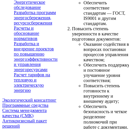
Энергетическое
Обеспечить
обследование
соответствие
Разработка программ
стандартам — ГОСТ,
энергосбережения,
IS9001 и другим
ресурсосбережения
стандартам.
Расчеты и
Повысить степень
обоснование
уверенности в качестве
нормативов
подготовки документов:
Разработка и
Оказание содействия в
внедрение проектов
вопросах постановки
по повышению
процессов управления
энергоэффективности
качеством;
и управления
Обеспечить поддержк
энергоресурсами
и постоянное
Расчет тарифов на
улучшение уровня
тепловую и
соответствия;
электрическую
Повысить степень
энергию
готовности к
внутреннему и
Экологический консалтинг
внешнему аудиту;
Программные средства
Обеспечить
Система менеджмента
безопасность и четкое
качества (СМК)
разделение
Антикризисный пакет
полномочий при
решений
работе с документами.