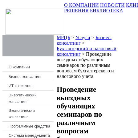
О КОМПАНИИ
НОВОСТИ
КЛИ
РЕШЕНИЯ
БИБЛИОТЕКА
МРЦБ
>
Услуги
>
Бизнес-
консалтинг
>
Бухгалтерский и налоговый
консалтинг
>
Проведение
выездных обучающих
семинаров по различным
О компании
вопросам бухгалтерского и
налогового учета
Бизнес-консалтинг
ИТ-консалтинг
Проведение
Энергетический
выездных
консалтинг
обучающих
Экологический
семинаров по
консалтинг
различным
Программные средства
вопросам
Система менеджмента