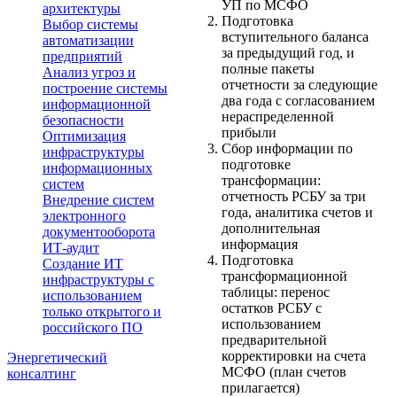
УП по МСФО
архитектуры
Подготовка
Выбор системы
вступительного баланса
автоматизации
за предыдущий год, и
предприятий
полные пакеты
Анализ угроз и
отчетности за следующие
построение системы
два года с согласованием
информационной
нераспределенной
безопасности
прибыли
Оптимизация
Сбор информации по
инфраструктуры
подготовке
информационных
трансформации:
систем
отчетность РСБУ за три
Внедрение систем
года, аналитика счетов и
электронного
дополнительная
документооборота
информация
ИТ-аудит
Подготовка
Создание ИТ
трансформационной
инфраструктуры с
таблицы: перенос
использованием
остатков РСБУ с
только открытого и
использованием
российского ПО
предварительной
корректировки на счета
Энергетический
МСФО (план счетов
консалтинг
прилагается)