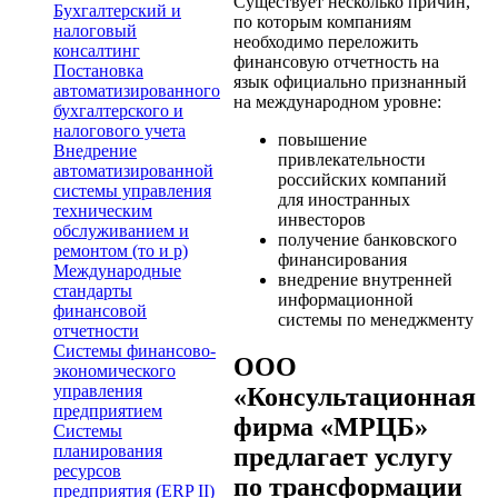
Существует несколько причин,
Бухгалтерский и
по которым компаниям
налоговый
необходимо переложить
консалтинг
финансовую отчетность на
Постановка
язык официально признанный
автоматизированного
на международном уровне:
бухгалтерского и
налогового учета
повышение
Внедрение
привлекательности
автоматизированной
российских компаний
системы управления
для иностранных
техническим
инвесторов
обслуживанием и
получение банковского
ремонтом (то и р)
финансирования
Международные
внедрение внутренней
стандарты
информационной
финансовой
системы по менеджменту
отчетности
Системы финансово-
ООО
экономического
управления
«Консультационная
предприятием
фирма «МРЦБ»
Системы
планирования
предлагает услугу
ресурсов
по трансформации
предприятия (ERP II)