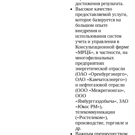
достижения результата.
Высокое качество
предоставляемой услуги,
которое базируется на
большом опыте
внедрения и
использования систем
учета и управления в
Консультационной фирме
«МРЦБ», в частности, на
многофилиальных
предприятиях
энергетической отрасли
(ОАО «Оренбургэнерго»,
ОАО «Камчатскэнерго»)
и нефтегазовой отрасли
(ООО «Межрегионгаз»,
ООО
«Ямбурггаздобыча», ЗАО
«Юкос РМ»),
телекоммуникации
(«Ростелеком»),
производстве, торговле и
др.
Важным преимуществом