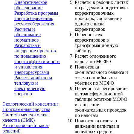
Расчеты в рабочих листах
Энергетическое
по разделам и подготовка
обследование
корректировочных
Разработка программ
проводок, составление
энергосбережения,
одного списка
ресурсосбережения
корректировок
Расчеты и
Перенос всех
обоснование
корректировок в
нормативов
трансформационную
Разработка и
таблицу
внедрение проектов
Расчет отложенного
по повышению
налога по МСФО
энергоэффективности
Подготовка
и управления
окончательного баланса и
энергоресурсами
отчета о прибылях и
Расчет тарифов на
убытках по МСФО
тепловую и
Перенос и агрегирование
электрическую
из трансформационной
энергию
таблицы остатков МСФО
Экологический консалтинг
и занесение
Программные средства
окончательных проводок
Система менеджмента
по налогам
качества (СМК)
Подготовка отчета о
Антикризисный пакет
движении капитала и
решений
денежных средств.