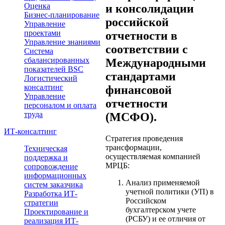
Оценка
и консолидации
Бизнес-планирование
российской
Управление
проектами
отчетности в
Управление знаниями
соответствии с
Система
сбалансированных
Международными
показателей BSC
стандартами
Логистический
консалтинг
финансовой
Управление
отчетности
персоналом и оплата
труда
(МСФО).
ИТ-консалтинг
Стратегия проведения
трансформации,
Техническая
осуществляемая компанией
поддержка и
МРЦБ:
сопровождение
информационных
Анализ применяемой
систем заказчика
учетной политики (УП) в
Разработка ИТ-
Российском
стратегии
бухгалтерском учете
Проектирование и
(РСБУ) и ее отличия от
реализация ИТ-