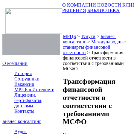
О КОМПАНИИ
НОВОСТИ
КЛИ
РЕШЕНИЯ
БИБЛИОТЕКА
МРЦБ
>
Услуги
>
Бизнес-
консалтинг
>
Международные
стандарты финансовой
отчетности
>
Трансформация
финансовой отчетности в
О компании
соответствии с требованиями
МСФО
История
Сотрудники
Трансформация
Вакансии
финансовой
МРЦБ в Интернете
Лицензии,
отчетности в
сертификаты,
соответствии с
дипломы
Контакты
требованиями
МСФО
Бизнес-консалтинг
Аудит